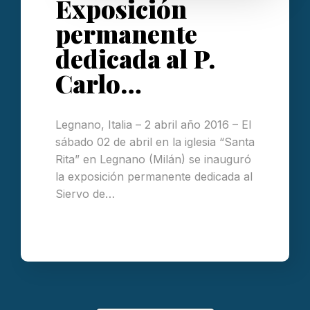
Exposición
permanente
dedicada al P.
Carlo…
Legnano, Italia – 2 abril año 2016 – El
sábado 02 de abril en la iglesia “Santa
Rita” en Legnano (Milán) se inauguró
la exposición permanente dedicada al
Siervo de…