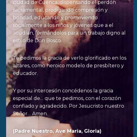
ciudad de Cuenca, dispensando el perdón
sacramental, prodigando compresión y
bondad, educando y promoviendo
socialmente a los niños y jóvenes que a el
acudían, formándolos para un trabajo digno al
estilo de Don Bosco.
Te pedimos la gracia de verlo glorificado en los
altares, como heroico modelo de presbítero y
educador.
Y por su intercesión concédenos la gracia
especial de… que te pedimos, con el corazón
confiado y agradecido. Por Jesucristo nuestro
Señor… Amen.
(Padre Nuestro, Ave María, Gloria)