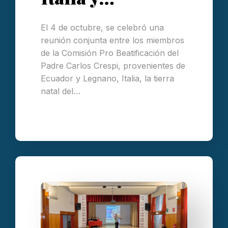
El 4 de octubre, se celebró una
reunión conjunta entre los miembros
de la Comisión Pro Beatificación del
Padre Carlos Crespi, provenientes de
Ecuador y Legnano, Italia, la tierra
natal del…