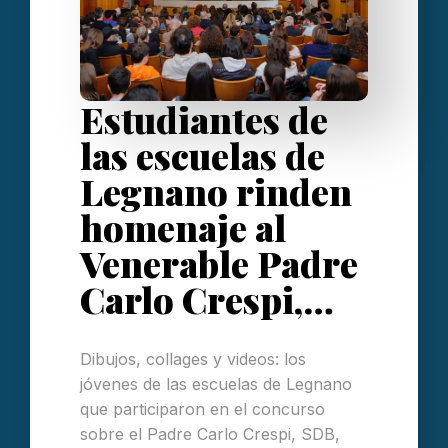
Estudiantes de
las escuelas de
Legnano rinden
homenaje al
Venerable Padre
Carlo Crespi,…
Dibujos, collages y videos: los
jóvenes de las escuelas de Legnano
que participaron en el concurso
sobre el Padre Carlo Crespi, SDB,