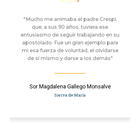
"Mucho me animaba el padre Crespi,
"S
que, a sus 90 años, tuviera ese
entusiasmo de seguir trabajando en su
sa
apostolado. Fue un gran ejemplo para
un 
mi esa fuerza de voluntad, el olvidarse
de
de sí mismo y darse a los demás"
mej
en
o
Sor Magdalena Gallego Monsalve
Sierva de María
ga